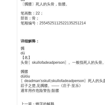
〔髑髅〕死人的头骨，骷髅。
笔画数：22；
部首：骨；
笔顺编号：2554525112522135251214
详细解释：
髑
dú
【名】
头骨〖skullofadeadperson〗。一般指死人的头骨
髑髅
dúlóu
〖deadman'sskull;skullofadeadperson〗死人的
莊子之楚,见髑髅。——《庄子·至乐》
通常用作危险警告;骷髅
上一篇：蟾字的解释