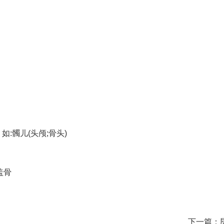
。如:髑儿(头颅;骨头)
头盖骨
下一篇：