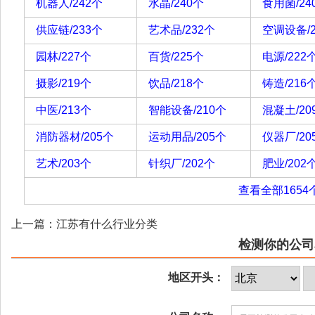
机器人/242个
水晶/240个
食用菌/24
供应链/233个
艺术品/232个
空调设备/2
园林/227个
百货/225个
电源/222
摄影/219个
饮品/218个
铸造/216
中医/213个
智能设备/210个
混凝土/20
消防器材/205个
运动用品/205个
仪器厂/20
艺术/203个
针织厂/202个
肥业/202
查看全部1654
上一篇：江苏有什么行业分类
检测你的公司
地区开头：