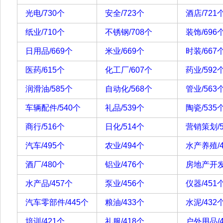
光电/730个
安全/723个
酒店/721
纸业/710个
不锈钢/708个
装饰/696
日用品/669个
米业/669个
时装/667
医药/615个
化工厂/607个
药业/592
润滑油/585个
自动化/568个
管业/563
车辆配件/540个
礼品/539个
陶瓷/535
商行/516个
日化/514个
营销策划/5
汽车/495个
农业/494个
水产养殖/4
酒厂/480个
铝业/476个
房地产开发
水产品/457个
泵业/456个
仪器/451
汽车零部件/445个
粮油/433个
水泥/432
培训/421个
礼服/418个
户外用品/4