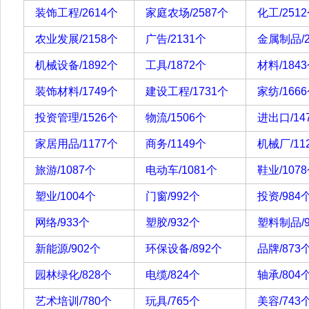
装饰工程/2614个
家庭农场/2587个
化工/251
农业发展/2158个
广告/2131个
金属制品/2
机械设备/1892个
工具/1872个
材料/184
装饰材料/1749个
建设工程/1731个
家纺/166
投资管理/1526个
物流/1506个
进出口/14
家居用品/1177个
商务/1149个
机械厂/11
旅游/1087个
电动车/1081个
鞋业/107
塑业/1004个
门窗/992个
投资/984
网络/933个
塑胶/932个
塑料制品/9
新能源/902个
环保设备/892个
品牌/873
园林绿化/828个
电缆/824个
轴承/804
艺术培训/780个
玩具/765个
美容/743