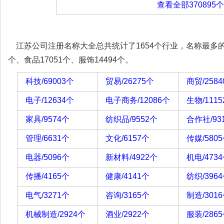
查看全部370895
江苏公司注册名称大全总共统计了1654个行业，名称最多的前五
个、食品17051个、服饰14494个。
科技/69003个
贸易/26275个
商贸/258
电子/12634个
电子商务/12086个
生物/111
家具/9574个
纺织品/9552个
合作社/93
管理/6631个
文化/6157个
传媒/580
电器/5096个
新材料/4922个
机电/473
传播/4165个
健康/4141个
纺织/396
电气/3271个
咨询/3165个
制造/301
机械制造/2924个
酒业/2922个
服装/286