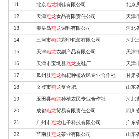
11
北京
燕龙
制鞋有限公司
北京
12
天津
燕龙
食品有限责任公司
天津
13
秦皇岛
燕龙
饲料有限公司
河北
14
三河市
燕龙
彩印包装有限公司
河北
15
天津
燕龙
农副产品有限公司
天津
16
天津市宝坻县
燕龙
皮鞋厂
天津
17
瓜州县
燕龙
枸杞种植农民专业合作社
甘肃
18
文登市
燕龙
复合肥厂
山东
19
玉田县
燕龙
种植农民专业合作社
河北
20
成都
燕龙
贸易有限责任公司
四川
21
广州市
燕龙
电子科技有限公司
广东
22
莒南县
燕龙
茶业有限公司
山东