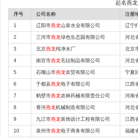
起名燕龙
序号
公司名称
注册
1
辽阳市
燕龙
山泉水业有限公司
辽宁
2
三河市
燕龙
绿色生态园有限公司
河北
3
北京
燕龙
纯净水厂
北京
4
南宫市
燕龙
毛毡制品有限公司
河北
5
石嘴山市
燕龙
农贸有限公司
宁夏
6
于都县
燕龙
电子有限公司
江西
7
鹤壁市
燕龙
农林药械有限责任公司
河南
8
香河
燕龙
机械制造有限公司
河北
9
九江市
燕龙
装饰设计工程有限公司
江西
10
泉州市
燕龙
电子商务有限公司
福建